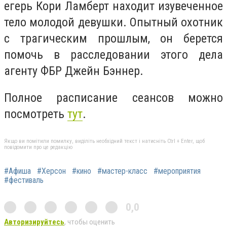
егерь Кори Ламберт находит изувеченное
тело молодой девушки. Опытный охотник
с трагическим прошлым, он берется
помочь в расследовании этого дела
агенту ФБР Джейн Бэннер.
Полное расписание сеансов можно
посмотреть
тут
.
Якщо ви помітили помилку, виділіть необхідний текст і натисніть Ctrl + Enter, щоб
повідомити про це редакцію
#Афиша
#Херсон
#кино
#мастер-класс
#мероприятия
#фестиваль
0,0
Авторизируйтесь
, чтобы оценить