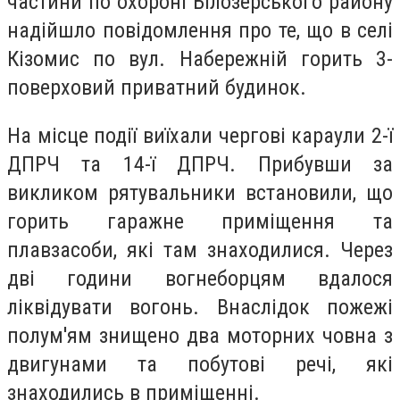
частини по охороні Білозерського району
надійшло повідомлення про те, що в селі
Кізомис по вул. Набережній горить 3-
поверховий приватний будинок.
На місце події виїхали чергові караули 2-ї
ДПРЧ та 14-ї ДПРЧ. Прибувши за
викликом рятувальники встановили, що
горить гаражне приміщення та
плавзасоби, які там знаходилися. Через
дві години вогнеборцям вдалося
ліквідувати вогонь. Внаслідок пожежі
полум'ям знищено два моторних човна з
двигунами та побутові речі, які
знаходились в приміщенні.