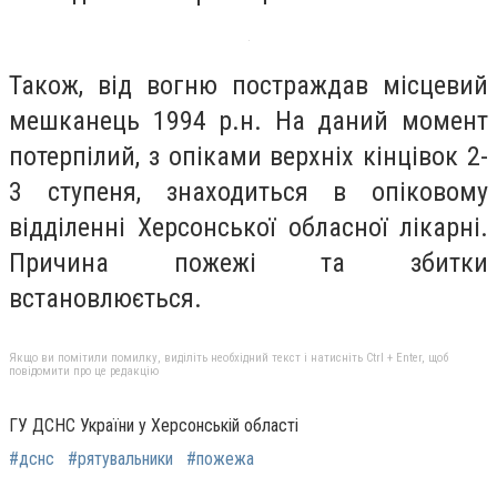
Також, від вогню постраждав місцевий
мешканець 1994 р.н. На даний момент
потерпілий, з опіками верхніх кінцівок 2-
3 ступеня, знаходиться в опіковому
відділенні Херсонської обласної лікарні.
Причина пожежі та збитки
встановлюється.
Якщо ви помітили помилку, виділіть необхідний текст і натисніть Ctrl + Enter, щоб
повідомити про це редакцію
ГУ ДСНС України у Херсонській області
#дснс
#рятувальники
#пожежа