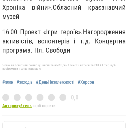
Хроніка війни».Обласний краєзнавчий
музей
16:00 Проект «Ігри героїв».Нагородження
активістів, волонтерів і т.д. Концертна
програма. Пл. Свободи
Якщо ви помітили помилку, виділіть необхідний текст і натисніть Ctrl + Enter, щоб
повідомити про це редакцію
#план
#заходів
#ДеньНезалежності
#Херсон
0,0
Авторизуйтесь
, щоб оцінити