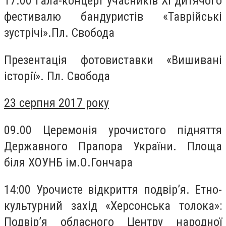
17.00 Гала-концерт учасників ХІ дитячого
фестивалю бандуристів «Таврійські
зустрічі».Пл. Свобода
Презентація фотовиставки «Вишивані
історії». Пл. Свобода
23 серпня 2017 року
09.00 Церемонія урочистого підняття
Державного Прапора України. Площа
біля ХОУНБ ім.О.Гончара
14:00 Урочисте відкриття подвір’я. Етно-
культурний захід «Херсонська толока»:
Подвір’я обласного Центру народної