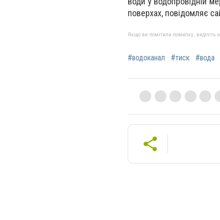
води у водопровідній ме
поверхах, повідомляє са
Якщо ви помітили помилку, виділіть нео
#водоканал
#тиск
#вода