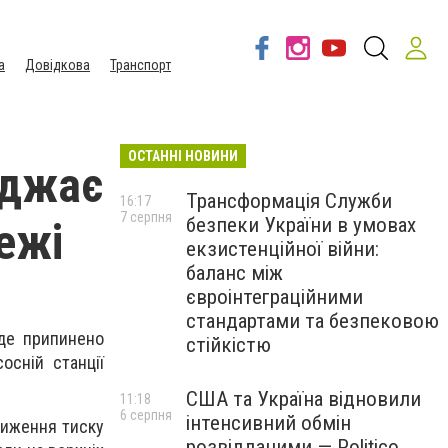
а
Довідкова
Транспорт
ОСТАННІ НОВИНИ
еджає
Трансформація Служби
16:17
7 серпня
безпеки України в умовах
ежі
екзистенційної війни:
баланс між
євроінтеграційними
стандартами та безпековою
уде припинено
стійкістю
осній станції
США та Україна відновили
11:18
6 серпня
інтенсивний обмін
ниження тиску
розвідданими — Politico