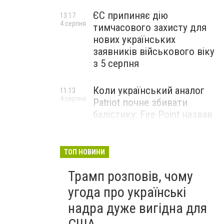
ЄС припиняє дію
13:17
4 серпня
тимчасового захисту для
нових українських
заявників військового віку
з 5 серпня
Коли український аналог
11:13
4 серпня
Patriot почне збивати
балістику: Fire Point назвав
терміни випробувань
комплексу Freyja
ТОП НОВИНИ
Жіноче здоров’я під час
09:01
Трамп розповів, чому
4 серпня
тривалого стресу: які
симптоми не варто
угода про українські
списувати на втому
надра дуже вигідна для
НОВИНИ КОМПАНІЙ