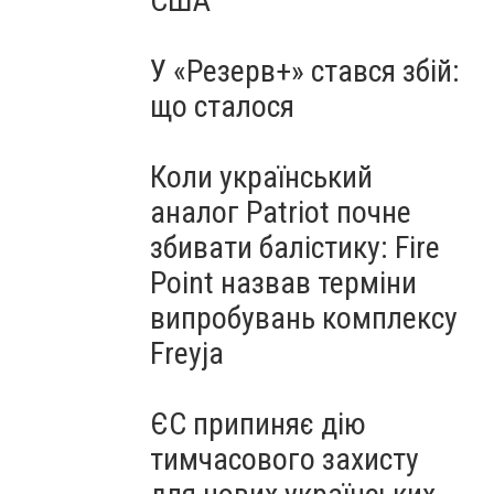
США
У «Резерв+» стався збій:
що сталося
Коли український
аналог Patriot почне
збивати балістику: Fire
Point назвав терміни
випробувань комплексу
Freyja
ЄС припиняє дію
тимчасового захисту