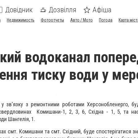
Довідник
Дозвілля
Афіша
а
Недвижимость
Фотоотчеты
Авто / Мото
Погода
Карта міст
кий водоканал попер
ення тиску води у мер
0 у зв'язку з ремонтними роботами Херсонобленерго, б
вердловинах Комишани-1, 2, 3, 6, Східна - 1, 5, та нас
ди Шангелія, 1.
ах смт. Комишани та смт. Східний, буде спостерігатися з