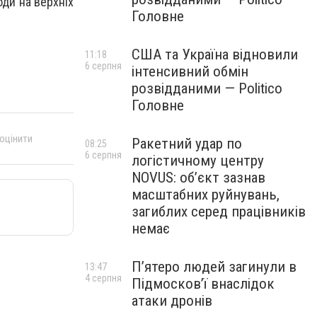
оди на верхніх
Головне
США та Україна відновили
11:18
6 серпня
інтенсивний обмін
розвідданими — Politico
Головне
 оцінити
Ракетний удар по
08:25
6 серпня
логістичному центру
NOVUS: об’єкт зазнав
масштабних руйнувань,
загиблих серед працівників
немає
П’ятеро людей загинули в
13:47
4 серпня
Підмосков’ї внаслідок
атаки дронів