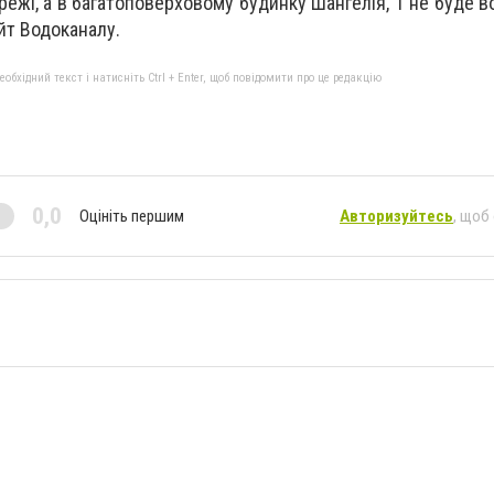
режі, а в багатоповерховому будинку Шангелія, 1 не буде в
йт Водоканалу.
бхідний текст і натисніть Ctrl + Enter, щоб повідомити про це редакцію
0,0
Оцініть першим
Авторизуйтесь
, щоб