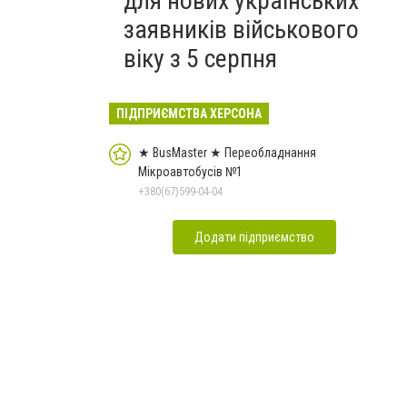
для нових українських
заявників військового
віку з 5 серпня
ПІДПРИЄМСТВА ХЕРСОНА
★ BusMaster ★ Переобладнання
Мікроавтобусів №1
+380(67)599-04-04
Додати підприємство