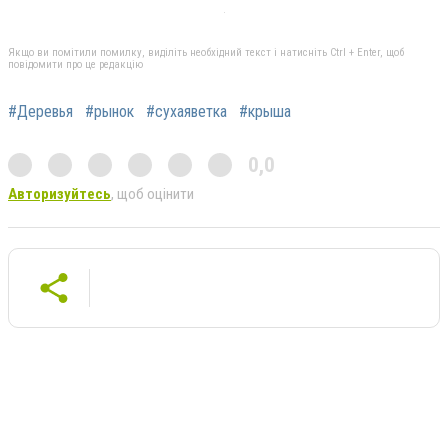
Якщо ви помітили помилку, виділіть необхідний текст і натисніть Ctrl + Enter, щоб
повідомити про це редакцію
#Деревья
#рынок
#сухаяветка
#крыша
0,0
Авторизуйтесь
, щоб оцінити