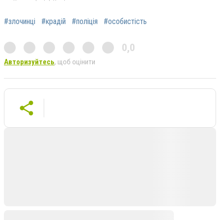
#злочинці
#крадій
#поліція
#особистість
0,0
Авторизуйтесь
, щоб оцінити