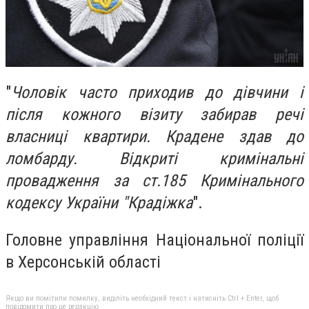
"
Чоловік часто приходив до дівчини і
після кожного візиту забирав речі
власниці квартири. Крадене здав до
ломбарду. Відкриті кримінальні
провадження за ст.185 Кримінального
кодексу України "Крадіжка
".
Головне управління Національної поліції
в Херсонській області
Якщо ви помітили помилку, виділіть необхідний текст і натисніть Ctrl + Enter, щоб
повідомити про це редакцію