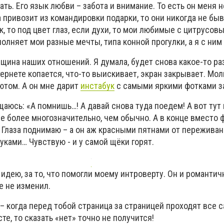
ать. Его язык любви – забота и внимание. То есть он меня н
 привозит из командировки подарки, то они никогда не бы
 то под цвет глаз, если духи, то мои любимые с цитрусовы
олняет мои разные мечты, типа конной прогулки, а я с ним 
вщина наших отношений. Я думала, будет снова какое-то р
тернете копается, что-то выискивает, экран закрывает. Мол
ютом. А он мне дарит
инстабук
с самыми яркими фотками за
аюсь: «А помнишь…! А давай снова туда поедем! А вот тут
ще более многозначительно, чем обычно. А в конце вместо 
 Глаза поднимаю – а он аж красными пятнами от переживан
ками… Чувствую - и у самой щёки горят.
 идею, за то, что помогли моему интроверту. Он и романти
е не изменил.
– когда перед тобой страница за страницей проходят все 
е, то сказать «нет» точно не получится!