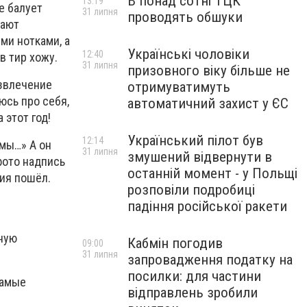
В понад сотні ТЦК
13:19
е балует
31 липня
проводять обшуки
вают
ми нотками, а
Українські чоловіки
12:40
в тир хожу.
31 липня
призовного віку більше не
азвлечение
отримуватимуть
юсь про себя,
автоматичний захист у ЄС
 этот год!
Український пілот був
12:14
 мы…» А он
31 липня
змушений відвернути в
фото надпись
останній момент - у Польщі
ия пошёл.
розповіли подробиці
падіння російської ракети
чную
Кабмін погодив
09:00
31 липня
запровадження податку на
посилки: для частини
самые
відправлень зробили