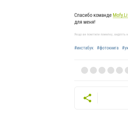
Спасибо команде
Mofy.Li
для меня!
Якщо ви помітили помилку, виділіть нео
#инстабук
#фотокнига
#у