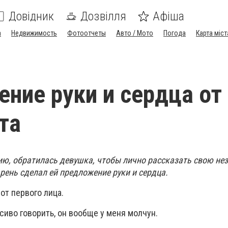
Довідник
Дозвілля
Афіша
а
Недвижимость
Фотоотчеты
Авто / Мото
Погода
Карта міст
ние руки и сердца от
та
ию, обратилась девушка, чтобы лично рассказать свою н
арень сделал ей предложение руки и сердца.
от первого лица.
сиво говорить, он вообще у меня молчун.