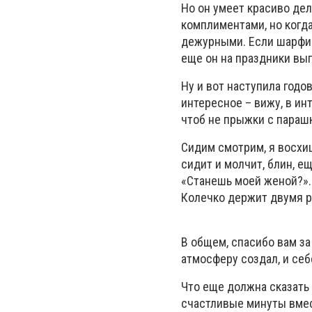
Но он умеет красиво дел
комплиментами, но когда
дежурными. Если шарфик,
еще он на праздники вып
Ну и вот наступила годо
интересное – вижу, в ин
чтоб не прыжки с параш
Сидим смотрим, я восхищ
сидит и молчит, блин, е
«Станешь моей женой?».
Колечко держит двумя ру
В общем, спасибо вам за
атмосферу создал, и себ
Что еще должна сказать 
счастливые минуты вмест