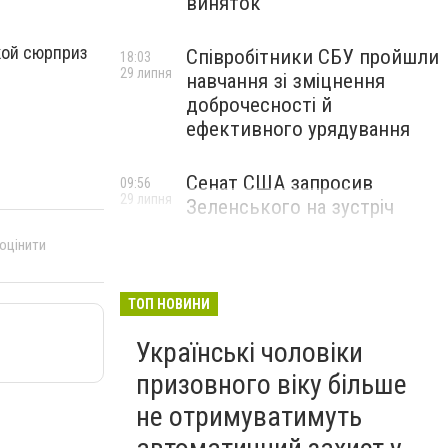
виняток
кой сюрприз
Співробітники СБУ пройшли
18:03
29 липня
навчання зі зміцнення
доброчесності й
ефективного урядування
Сенат США запросив
09:56
29 липня
Зеленського на зустріч
 оцінити
ТОП НОВИНИ
Українські чоловіки
призовного віку більше
не отримуватимуть