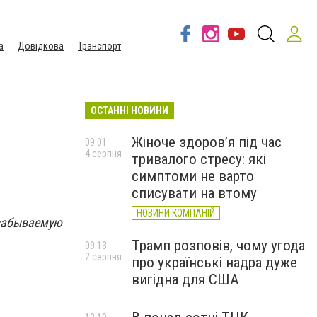
а
Довідкова
Транспорт
ОСТАННІ НОВИНИ
Жіноче здоров’я під час
09:01
4 серпня
тривалого стресу: які
симптоми не варто
списувати на втому
НОВИНИ КОМПАНІЙ
езабываемую
Трамп розповів, чому угода
09:13
2 серпня
про українські надра дуже
вигідна для США