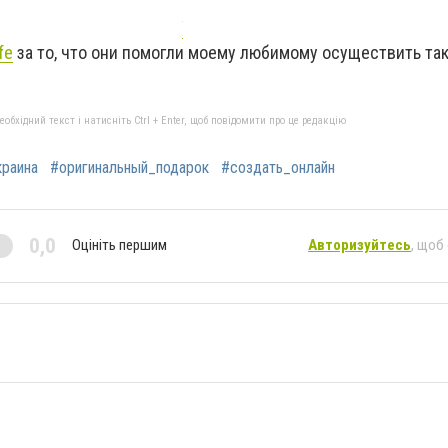
fe
за то, что они помогли моему любимому осуществить та
бхідний текст і натисніть Ctrl + Enter, щоб повідомити про це редакцію
краина
#оригинальный_подарок
#создать_онлайн
0,0
Оцініть першим
Авторизуйтесь
, щоб