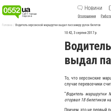
Новини
Оголошення
Работ
Головна
Водитель херсонской маршрутки выдал пассажиру рулон билетов
10:42, 3 серпня 2017 р.
Водитель
выдал па
То, что херсонские мар
случае перевозчики счит
"
Водитель маршрутки №
оторвал 18 билетиков на
Причем, это не первый 