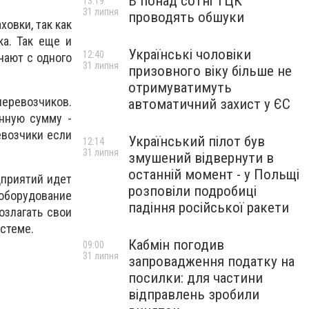
В понад сотні ТЦК
13:19
31 липня
проводять обшуки
овки, так как
ка. Так еще и
Українські чоловіки
12:40
чают с одного
31 липня
призовного віку більше не
отримуватимуть
перевозчиков.
автоматичний захист у ЄС
нную сумму -
евозчики если
Український пілот був
12:14
31 липня
змушений відвернути в
останній момент - у Польщі
дприятий идет
розповіли подробиці
еоборудование
падіння російської ракети
озлагать свои
стеме.
Кабмін погодив
09:00
31 липня
запровадження податку на
посилки: для частини
відправлень зробили