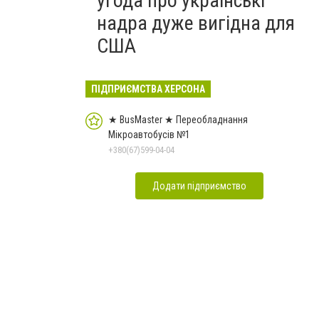
угода про українські
надра дуже вигідна для
США
ПІДПРИЄМСТВА ХЕРСОНА
★ BusMaster ★ Переобладнання
Мікроавтобусів №1
+380(67)599-04-04
Додати підприємство