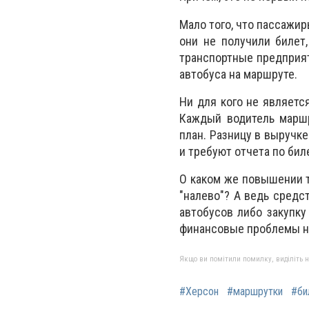
Мало того, что пассажир
они не получили билет
транспортные предприят
автобуса на маршруте.
Ни для кого не являетс
Каждый водитель маршр
план. Разницу в выручк
и требуют отчета по би
О каком же повышении т
"налево"? А ведь средс
автобусов либо закупку
финансовые проблемы на
Якщо ви помітили помилку, виділіть нео
#Херсон
#маршрутки
#би