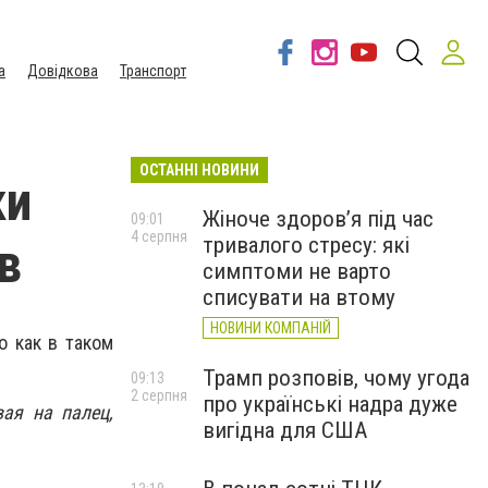
а
Довідкова
Транспорт
ОСТАННІ НОВИНИ
ки
Жіноче здоров’я під час
09:01
4 серпня
тривалого стресу: які
в
симптоми не варто
списувати на втому
НОВИНИ КОМПАНІЙ
о как в таком
Трамп розповів, чому угода
09:13
2 серпня
про українські надра дуже
ая на палец,
вигідна для США