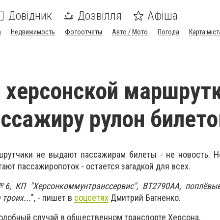
Довідник
Дозвілля
Афіша
а
Недвижимость
Фотоотчеты
Авто / Мото
Погода
Карта міст
 херсонской маршрут
ссажиру рулон билето
шрутчики не выдают пассажирам билеты - не новость. Н
ают пассажиропоток - остается загадкой для всех.
6, КП "Херсонкоммунтранссервис", ВТ2790АА, поплёвыв
 троих...
", - пишет в
соцсетях
Дмитрий Багненко.
подобный случай в общественном транспорте Херсона.