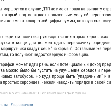
ы маршруток в случае ДТП не имеют права на выплату страх
, который подтверждает пользование услугой перевозчи
ия не имеют конкретной цифры-суммы, которую они полу
я секретом политика руководства некоторых херсонских 
утки в конце дня должен сдать перевозчику определе
е маршрутчики кладут себе "на карман". Остальные же пер
летам, то получают недостоверную
информацию
.
арифов может идти речь, если потенциальный доход пре
тва можно было бы пустить на улучшение сервиса и пер
 новых автобусов. Но куда проще быть "упадочными" и в
 простых херсонцев, нежели наводить порядок в своей си
бхідний текст і натисніть Ctrl + Enter, щоб повідомити про це редакцію
леты
#перевозчики