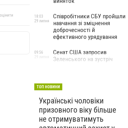
виняток
 оцінити
Співробітники СБУ пройшли
18:03
29 липня
навчання зі зміцнення
доброчесності й
ефективного урядування
Сенат США запросив
09:56
29 липня
Зеленського на зустріч
ТОП НОВИНИ
Українські чоловіки
призовного віку більше
не отримуватимуть