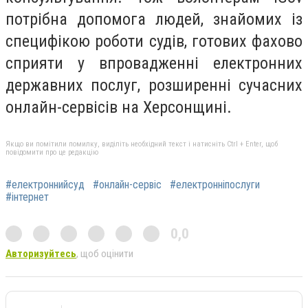
потрібна допомога людей, знайомих із
специфікою роботи судів, готових фахово
сприяти у впровадженні електронних
державних послуг, розширенні сучасних
онлайн-сервісів на Херсонщині.
Якщо ви помітили помилку, виділіть необхідний текст і натисніть Ctrl + Enter, щоб
повідомити про це редакцію
#електроннийсуд
#онлайн-сервіс
#електронніпослуги
#інтернет
0,0
Авторизуйтесь
, щоб оцінити