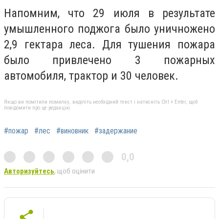
Напомним, что 29 июля в результате
умышленного поджога было уничножено
2,9 гектара леса. Для тушения пожара
было привлечено 3 пожарных
автомобиля, трактор и 30 человек.
Якщо ви помітили помилку, виділіть необхідний текст і натисніть Ctrl + Enter, щоб
повідомити про це редакцію
#пожар
#лес
#виновник
#задержание
0,0
Авторизуйтесь
, щоб оцінити