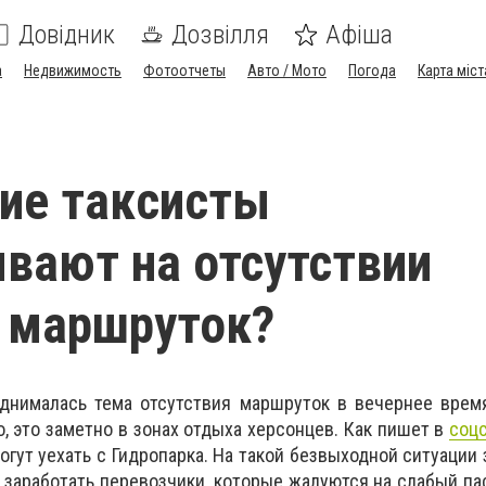
Довідник
Дозвілля
Афіша
а
Недвижимость
Фотоотчеты
Авто / Мото
Погода
Карта міст
ие таксисты
вают на отсутствии
 маршруток?
днималась тема отсутствия маршруток в вечернее время
, это заметно в зонах отдыха херсонцев. Как пишет в
соц
огут уехать с Гидропарка. На такой безвыходной ситуации
ы заработать перевозчики, которые жалуются на слабый п