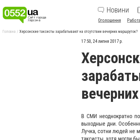
Новини
Оголошення
Работ
Головна
Херсонские таксисты зарабатывают на отсутствии вечерних маршруток?
17:50, 24 липня 2017 р.
Херсонск
зарабаты
вечерних
В СМИ неоднократно по
выходные дни. Особенно
Лучка, сотни людей не м
таксисты, хотя могли б