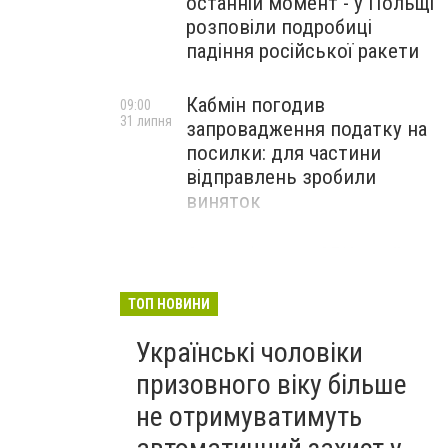
останній момент - у Польщі
розповіли подробиці
падіння російської ракети
Кабмін погодив
09:00
31 липня
запровадження податку на
посилки: для частини
відправлень зробили
виняток
Співробітники СБУ пройшли
18:03
29 липня
навчання зі зміцнення
доброчесності й
ТОП НОВИНИ
ефективного урядування
Українські чоловіки
призовного віку більше
не отримуватимуть