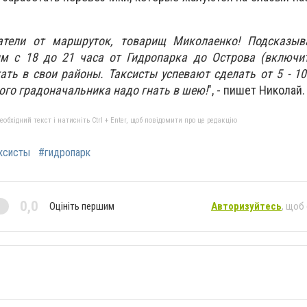
атели от маршруток, товарищ Миколаенко! Подсказы
м с 18 до 21 часа от Гидропарка до Острова (включит
ать в свои районы. Таксисты успевают сделать от 5 - 10
ого градоначальника надо гнать в шею!
", - пишет Николай.
бхідний текст і натисніть Ctrl + Enter, щоб повідомити про це редакцію
ксисты
#гидропарк
0,0
Оцініть першим
Авторизуйтесь
, щоб