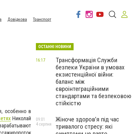
а
Довідкова
Транспорт
ОСТАННІ НОВИНИ
Трансформація Служби
16:17
безпеки України в умовах
екзистенційної війни:
баланс між
євроінтеграційними
стандартами та безпековою
стійкістю
, особенно в
сетях
Николай
Жіноче здоров’я під час
09:01
4 серпня
 зарабатывают
тривалого стресу: які
ассажиропоток
симптоми не варто