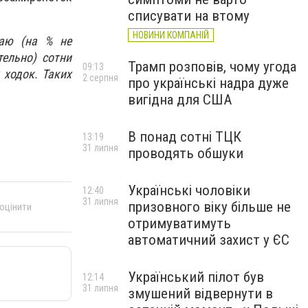
списувати на втому
НОВИНИ КОМПАНІЙ
ваю (на % не
ельно) сотни
Трамп розповів, чому угода
09:13
 ходок. Таких
2 серпня
про українські надра дуже
вигідна для США
В понад сотні ТЦК
13:19
31 липня
проводять обшуки
Українські чоловіки
12:40
31 липня
призовного віку більше не
 оцінити
отримуватимуть
автоматичний захист у ЄС
Український пілот був
12:14
31 липня
змушений відвернути в