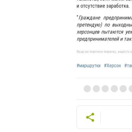
и отсутствие заработка.
"
Граждане предприним
претендую) по выходны
херсонцев пытаются уех
предпринимателей и так
Якщо ви помітили помилку, виділіть нео
#маршрутки
#Херсон
#та