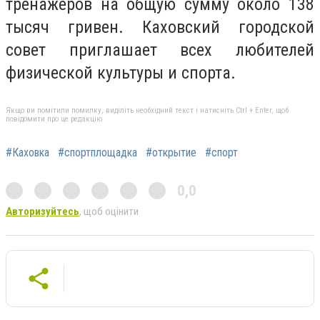
тренажеров на общую сумму около 138
тысяч гривен. Каховский городской
совет приглашает всех любителей
физической культуры и спорта.
Якщо ви помітили помилку, виділіть необхідний текст і натисніть Ctrl + Enter, щоб
повідомити про це редакцію
#Каховка
#спортплощадка
#открытие
#спорт
0,0
Авторизуйтесь
, щоб оцінити