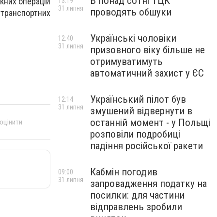
В понад сотні ТЦК
кних операцій
13:19
31 липня
проводять обшуки
 транспортних
Українські чоловіки
12:40
31 липня
призовного віку більше не
отримуватимуть
автоматичний захист у ЄС
Український пілот був
12:14
31 липня
змушений відвернути в
останній момент - у Польщі
 оцінити
розповіли подробиці
падіння російської ракети
Кабмін погодив
09:00
31 липня
запровадження податку на
посилки: для частини
відправлень зробили