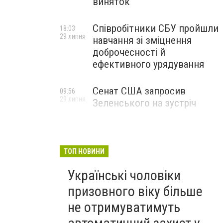
виняток
Співробітники СБУ пройшли
18:03
29 липня
навчання зі зміцнення
доброчесності й
ефективного урядування
Сенат США запросив
09:56
29 липня
Зеленського на зустріч
ТОП НОВИНИ
Українські чоловіки
призовного віку більше
не отримуватимуть