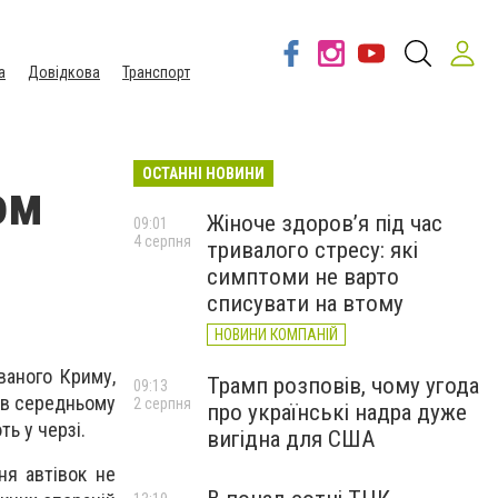
а
Довідкова
Транспорт
ОСТАННІ НОВИНИ
ом
Жіноче здоров’я під час
09:01
4 серпня
тривалого стресу: які
симптоми не варто
списувати на втому
НОВИНИ КОМПАНІЙ
ваного Криму,
Трамп розповів, чому угода
09:13
у в середньому
2 серпня
про українські надра дуже
ь у черзі.
вигідна для США
я автівок не