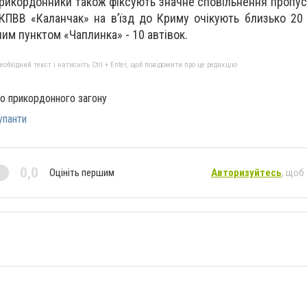
прикордонники також фіксують значне сповільнення пропус
 КПВВ «Каланчак» на в’їзд до Криму очікують близько 20
им пунктом «Чаплинка» - 10 автівок.
бхідний текст і натисніть Ctrl + Enter, щоб повідомити про це редакцію
о прикордонного загону
упанти
0,0
Оцініть першим
Авторизуйтесь
, щоб