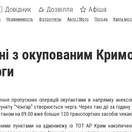
Довідник
Дозвілля
Афіша
а
Недвижимость
Фотоотчеты
Авто / Мото
Погода
Карта міст
ні з окупованим Крим
рги
ення пропускних операцій окупантами в напрямку анексо
ункту "Чонгар" створюється черга. Через такі дії за годин
станом на 09.00 вже більше 120 транспортних засобів чекают
ними пунктами на адмінмежу із ТОТ АР Крим накопиченн