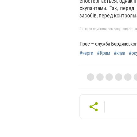
спостерігається, однак 
окупантами. Так, перед
засобів, перед контрольн
Якщо ви помітили помилку, виділіть нео
Прес – служба Бердянськог
#черги
#Крим
#кпвв
#ок