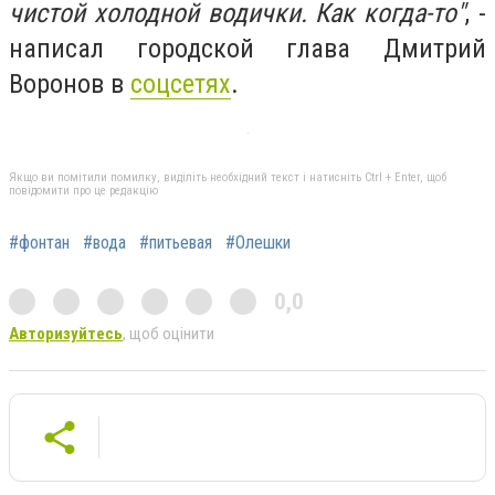
чистой холодной водички. Как когда-то"
, -
написал городской глава Дмитрий
Воронов в
соцсетях
.
Якщо ви помітили помилку, виділіть необхідний текст і натисніть Ctrl + Enter, щоб
повідомити про це редакцію
#фонтан
#вода
#питьевая
#Олешки
0,0
Авторизуйтесь
, щоб оцінити