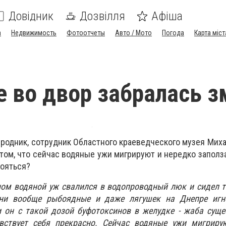
Довідник
Дозвілля
Афіша
а
Недвижимость
Фотоотчеты
Авто / Мото
Погода
Карта міст
е во двор забралась з
родник, сотрудник Областного краеведческого музея Мих
том, что сейчас водяные ужи мигрируют и нередко заполз
бояться?
ном водяной уж свалился в водопроводный люк и сидел 
Они вообще рыбоядные и даже лягушек на Днепре игн
 он с такой дозой буфотоксинов в желудке - жаба суще
вствует себя прекрасно. Сейчас водяные ужи мигриру