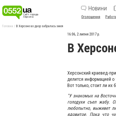
Новини
Оголошення
Работ
Головна
В Херсоне во двор забралась змея
16:06, 2 липня 2017 р.
В Херсон
Херсонский краевед-при
делится информацией о 
Вот только, стоит ли их 
"У знакомых на Восточ
голодухи съел жабу. 
любопытно, выживет ли
ядовитое. Пока что чу