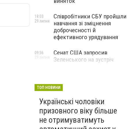
виняток
Співробітники СБУ пройшли
18:03
29 липня
навчання зі зміцнення
доброчесності й
ефективного урядування
Сенат США запросив
09:56
29 липня
Зеленського на зустріч
ТОП НОВИНИ
Українські чоловіки
призовного віку більше
не отримуватимуть