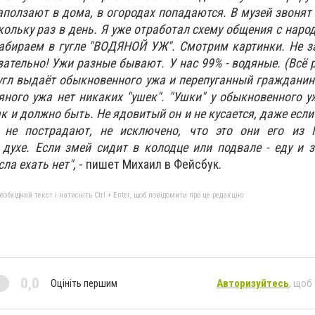
аползают в дома, в огородах попадаются. В музей звонят
кольку раз в день. Я уже отработал схему общения с наро
Набираем в гугле "ВОДЯНОЙ УЖ". Смотрим картинки. Не з
зательно! Ужи разные бывают. У нас 99% - водяные. (Всё
гугл выдаёт обыкновенного ужа и перепуганный гражданин 
яного ужа нет никаких "ушек". "Ушки" у обыкновенного уж
к и должно быть. Не ядовитый он и не кусается, даже если
и не пострадают, не исключено, что это они его из 
м духе. Если змей сидит в колодце или подвале - еду и 
ла ехать нет",
- пишет Михаил в Фейсбук.
бхідний текст і натисніть Ctrl + Enter, щоб повідомити про це редакцію
0,0
Оцініть першим
Авторизуйтесь
, щоб