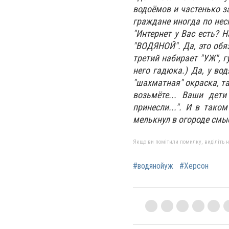
водоёмов и частенько з
граждане иногда по нес
"Интернет у Вас есть? 
"ВОДЯНОЙ". Да, это обя
третий набирает "УЖ", 
него гадюка.) Да, у вод
"шахматная" окраска, та
возьмёте... Ваши дет
принесли...". И в тако
мелькнул в огороде смыс
Якщо ви помітили помилку, виділіть нео
#водянойуж
#Херсон