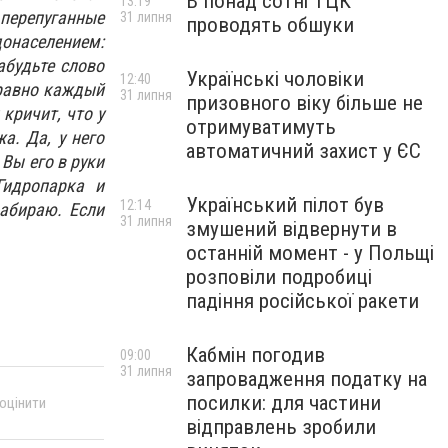
В понад сотні ТЦК
13:19
 перепуганные
31 липня
проводять обшуки
донаселением:
абудьте слово
Українські чоловіки
12:40
 равно каждый
31 липня
призовного віку більше не
кричит, что у
отримуватимуть
а. Да, у него
автоматичний захист у ЄС
 Вы его в руки
Гидропарка и
Український пілот був
12:14
забираю. Если
31 липня
змушений відвернути в
останній момент - у Польщі
розповіли подробиці
падіння російської ракети
Кабмін погодив
09:00
31 липня
запровадження податку на
посилки: для частини
 оцінити
відправлень зробили