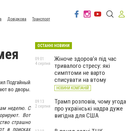
а
Довідкова
Транспорт
ОСТАННІ НОВИНИ
мея
Жіноче здоров’я під час
09:01
4 серпня
тривалого стресу: які
симптоми не варто
списувати на втому
аил Подгайный
НОВИНИ КОМПАНІЙ
ают во дворы.
Трамп розповів, чому угода
09:13
2 серпня
про українські надра дуже
там неделю. С
вигідна для США
орируют. Вот
ство страшно
ют в поисках