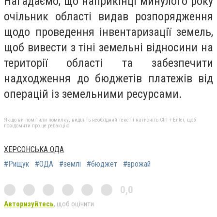
Нагадаємо, що наприкінці минулого року
очільник області видав розпорядження
щодо проведення інвентаризації земель,
щоб вивести з тіні земельні відносини на
території області та забезпечити
надходження до бюджетів платежів від
операцій із земельними ресурсами.
Якщо ви помітили помилку, виділіть необхідний текст і натисніть Ctrl + Enter, щоб
повідомити про це редакцію
ХЕРСОНСЬКА ОДА
#Рищук
#ОДА
#землі
#бюджет
#врожай
0,0
Авторизуйтесь
, щоб оцінити