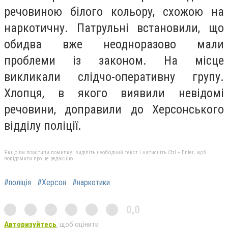
речовиною білого кольору, схожою на
наркотичну. Патрульні встановили, що
обидва вже неодноразово мали
проблеми із законом. На місце
викликали слідчо-оперативну групу.
Хлопця, в якого виявили невідомі
речовини, доправили до Херсонського
відділу поліції.
Якщо ви помітили помилку, виділіть необхідний текст і натисніть Ctrl + Enter, щоб
повідомити про це редакцію
#поліція
#Херсон
#наркотики
0,0
Авторизуйтесь
, щоб оцінити