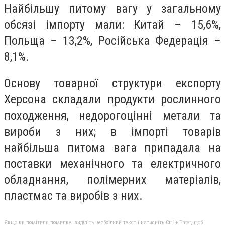
Найбільшу питому вагу у загальному
обсязі імпорту мали: Китай – 15,6%,
Польща – 13,2%, Російська Федерація –
8,1%.
Основу товарної структури експорту
Херсона складали продукти рослинного
походження, недорогоцінні метали та
вироби з них; в імпорті товарів
найбільша питома вага припадала на
поставки механічного та електричного
обладнання, полімерних матеріалів,
пластмас та виробів з них.
Якщо ви помітили помилку, виділіть необхідний текст і натисніть Ctrl + Enter, щоб