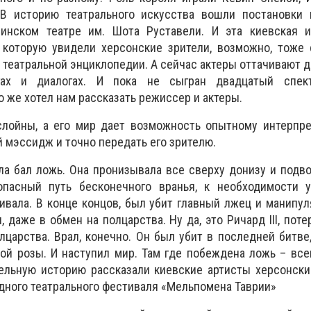
В историю театрального искусства вошли постановки 
инском театре им. Шота Руставели. И эта киевская и
 которую увидели херсонские зрители, возможно, тоже 
 театральной энциклопедии. А сейчас актеры оттачивают д
гах и диалогах. И пока не сыгран двадцатый спект
о же хотел нам рассказать режиссер и актеры.
лойны, а его мир дает возможность опытному интерпре
 мэссидж и точно передать его зрителю.
ла бал ложь. Она пронизывала все сверху донизу и подв
опасный путь бесконечного вранья, к необходимости у
ивала. В конце концов, был убит главный лжец и манипуля
 даже в обмен на полцарства. Ну да, это Ричард III, пот
олцарства. Врал, конечно. Он был убит в последней битв
ой розы. И наступил мир. Там где побеждена ложь – все
тельную историю рассказали киевские артисты херсонск
ного театрального фестиваля «Мельпомена Таврии»