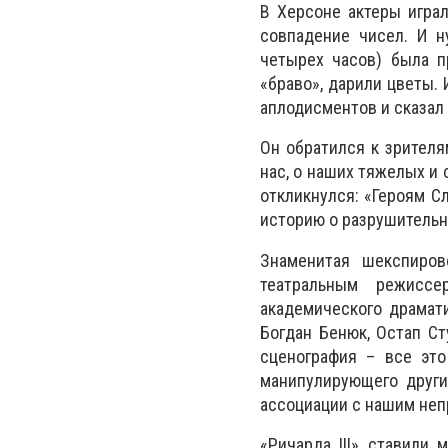
В Херсоне актеры играл
совпадение чисел. И н
четырех часов) была п
«браво», дарили цветы.
аплодисментов и сказал 
Он обратился к зрителя
нас, о наших тяжелых и 
откликнулся: «Героям С
историю о разрушительн
Знаменитая шекспиров
театральным режиссе
академического драмати
Богдан Бенюк, Остап Ст
сценография – все это
манипулирующего други
ассоциации с нашим не
«Ричарда III» ставили 