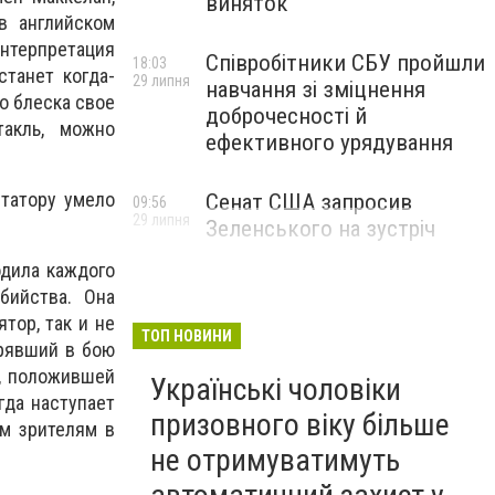
виняток
в английском
нтерпретация
Співробітники СБУ пройшли
18:03
станет когда-
29 липня
навчання зі зміцнення
о блеска свое
доброчесності й
акль, можно
ефективного урядування
татору умело
Сенат США запросив
09:56
29 липня
Зеленського на зустріч
одила каждого
бийства. Она
тор, так и не
ТОП НОВИНИ
ерявший в бою
е, положившей
Українські чоловіки
гда наступает
призовного віку більше
им зрителям в
не отримуватимуть