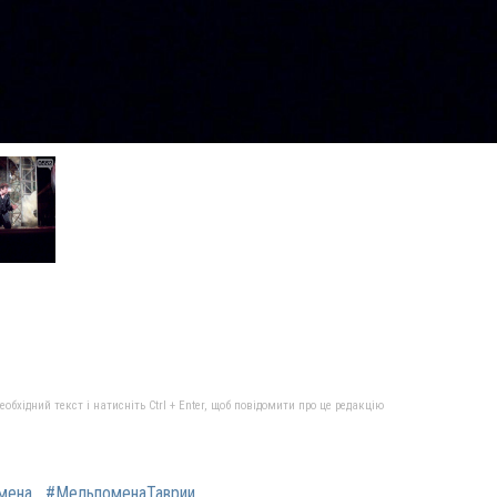
бхідний текст і натисніть Ctrl + Enter, щоб повідомити про це редакцію
мена
#МельпоменаТаврии