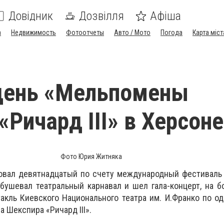
Довідник
Дозвілля
Афіша
а
Недвижимость
Фотоотчеты
Авто / Мото
Погода
Карта міст
день «Мельпомены
«Ричард III» в Херсоне
Фото Юрия Житняка
товал девятнадцатый по счету международный фестиваль
 бушевал театральный карнавал и шел гала-концерт, на 
акль Киевского Национального театра им. И.Франко по о
 Шекспира «Ричард III».