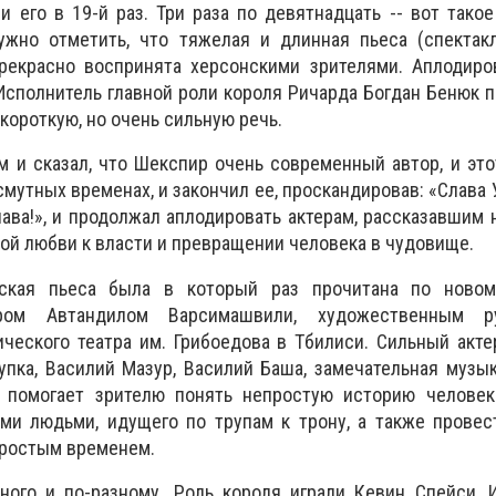
и его в 19-й раз. Три раза по девятнадцать -- вот тако
ужно отметить, что тяжелая и длинная пьеса (спектак
рекрасно воспринята херсонскими зрителями. Аплодиров
 Исполнитель главной роли короля Ричарда Богдан Бенюк 
короткую, но очень сильную речь.
м и сказал, что Шекспир очень современный автор, и это
смутных временах, и закончил ее, проскандировав: «Слава 
лава!», и продолжал аплодировать актерам, рассказавшим
ой любви к власти и превращении человека в чудовище.
ская пьеса была в который раз прочитана по ново
ром Автандилом Варсимашвили, художественным ру
ческого театра им. Грибоедова в Тбилиси. Сильный акте
упка, Василий Мазур, Василий Баша, замечательная музы
 помогает зрителю понять непростую историю человека
ми людьми, идущего по трупам к трону, а также провес
простым временем.
много и по-разному. Роль короля играли Кевин Спейси, 