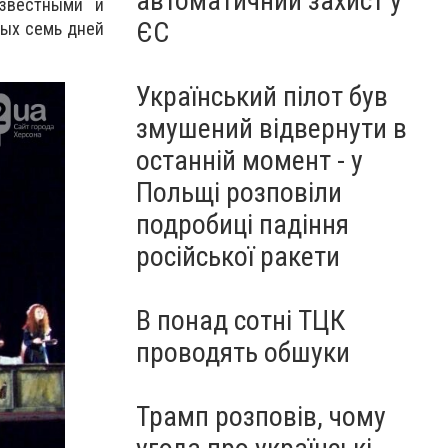
автоматичний захист у
известными и
ЄС
лых семь дней
Український пілот був
змушений відвернути в
останній момент - у
Польщі розповіли
подробиці падіння
російської ракети
В понад сотні ТЦК
проводять обшуки
Трамп розповів, чому