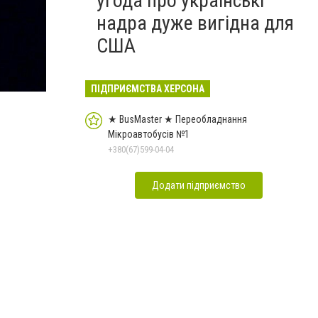
угода про українські
надра дуже вигідна для
США
ПІДПРИЄМСТВА ХЕРСОНА
★ BusMaster ★ Переобладнання
Мікроавтобусів №1
+380(67)599-04-04
Додати підприємство