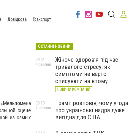
а
Довідкова
Транспорт
ОСТАННІ НОВИНИ
Жіноче здоров’я під час
09:01
4 серпня
тривалого стресу: які
симптоми не варто
списувати на втому
НОВИНИ КОМПАНІЙ
Трамп розповів, чому угода
 «Мельпомена
09:13
2 серпня
про українські надра дуже
большой сцене
вигідна для США
дной из самых