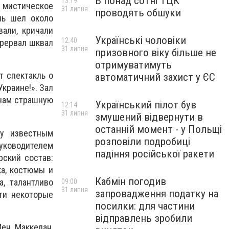
В понад сотні ТЦК
13:19
е мистическое
31 липня
проводять обшуки
ль шел около
али, кричали
Українські чоловіки
12:40
прервал шквал
31 липня
призовного віку більше не
отримуватимуть
т спектакль о
автоматичний захист у ЄС
Украине!». Зал
 нам страшную
Український пілот був
12:14
31 липня
змушений відвернути в
останній момент - у Польщі
му известным
розповіли подробиці
ководителем
падіння російської ракети
рский состав:
ка, костюмы и
Кабмін погодив
, талантливо
09:00
31 липня
запровадження податку на
ти некоторые
посилки: для частини
відправлень зробили
Иен Маккелан,