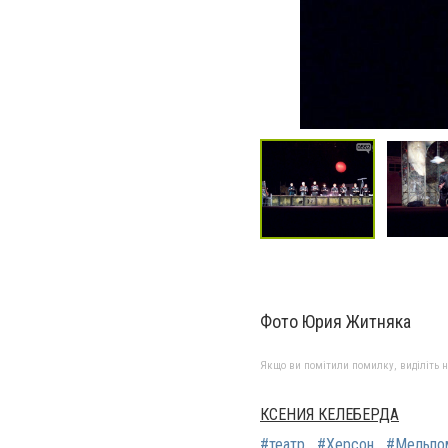
Фото Юрия Житняка
Якщо ви помітили помилку, виділіть нео
КСЕНИЯ КЕЛЕБЕРДА
#театр
#Херсон
#Мельпо