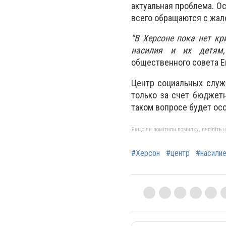
актуальная проблема. О
всего обращаются с жал
"В Херсоне пока нет к
насилия и их детям,
общественного совета Е
Центр социальных служб
только за счет бюджет
таком вопросе будет ос
Якщо ви помітили помилку, виділіть нео
#Херсон
#центр
#насили