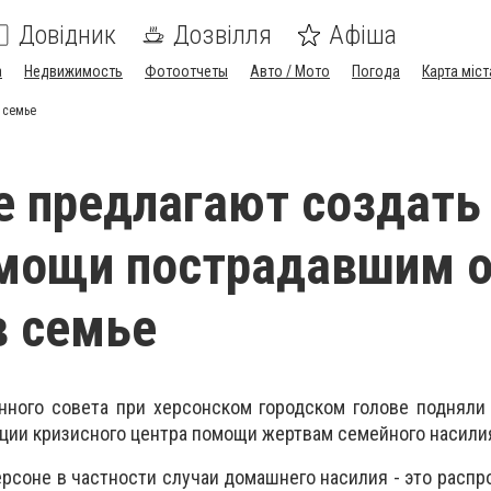
Довідник
Дозвілля
Афіша
а
Недвижимость
Фотоотчеты
Авто / Мото
Погода
Карта міст
 семье
е предлагают создать
омощи пострадавшим о
в семье
нного совета при херсонском городском голове подняли
ции кризисного центра помощи жертвам семейного насилия
ерсоне в частности случаи домашнего насилия - это распр