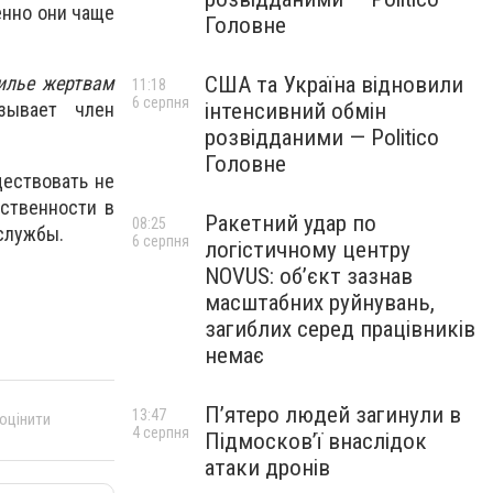
енно они чаще
Головне
США та Україна відновили
жилье жертвам
11:18
6 серпня
інтенсивний обмін
зывает член
розвідданими — Politico
Головне
ществовать не
ественности в
Ракетний удар по
08:25
 службы.
6 серпня
логістичному центру
NOVUS: об’єкт зазнав
масштабних руйнувань,
загиблих серед працівників
немає
П’ятеро людей загинули в
13:47
 оцінити
4 серпня
Підмосков’ї внаслідок
атаки дронів