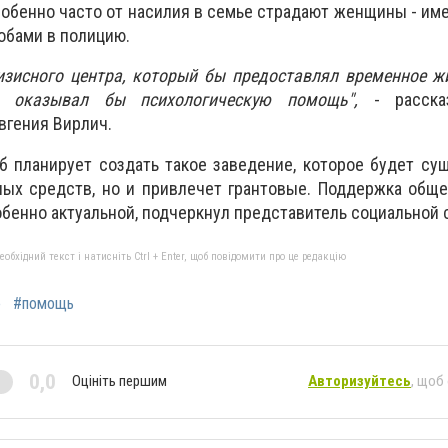
собенно часто от насилия в семье страдают женщины - им
обами в полицию.
ризисного центра, который бы предоставлял временное 
 оказывал бы психологическую помощь",
- расска
вгения Вирлич.
 планирует создать такое заведение, которое будет су
ных средств, но и привлечет грантовые. Поддержка общ
обенно актуальной, подчеркнул представитель социальной
бхідний текст і натисніть Ctrl + Enter, щоб повідомити про це редакцію
е
#помощь
0,0
Оцініть першим
Авторизуйтесь
, щоб