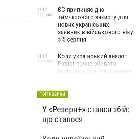
ЄС припиняє дію
13:17
4 серпня
тимчасового захисту для
нових українських
заявників військового віку
з 5 серпня
Коли український аналог
11:13
4 серпня
Patriot почне збивати
балістику: Fire Point назвав
терміни випробувань
комплексу Freyja
ТОП НОВИНИ
Жіноче здоров’я під час
09:01
У «Резерв+» стався збій:
4 серпня
тривалого стресу: які
симптоми не варто
що сталося
списувати на втому
НОВИНИ КОМПАНІЙ