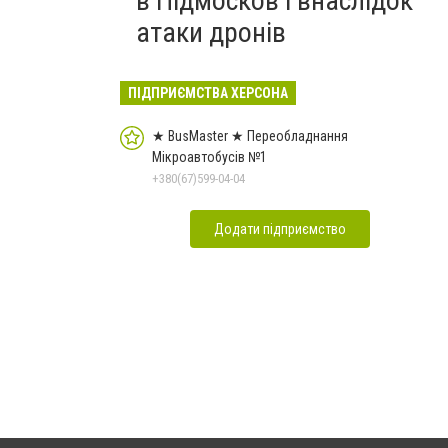
в Підмосков’ї внаслідок
атаки дронів
ПІДПРИЄМСТВА ХЕРСОНА
★ BusMaster ★ Переобладнання
Мікроавтобусів №1
+380(67)599-04-04
Додати підприємство