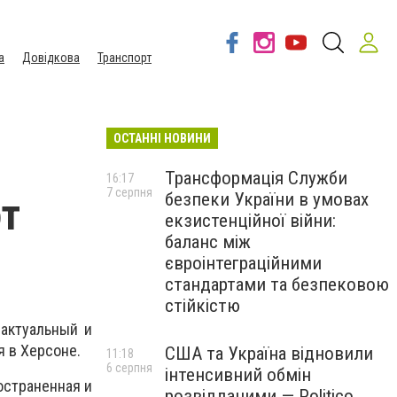
а
Довідкова
Транспорт
ОСТАННІ НОВИНИ
Трансформація Служби
16:17
7 серпня
безпеки України в умовах
т
екзистенційної війни:
баланс між
євроінтеграційними
стандартами та безпековою
стійкістю
 актуальный и
 в Херсоне.
США та Україна відновили
11:18
6 серпня
інтенсивний обмін
остраненная и
розвідданими — Politico