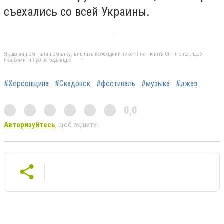
съехались со всей Украины.
Якщо ви помітили помилку, виділіть необхідний текст і натисніть Ctrl + Enter, щоб
повідомити про це редакцію
#Херсонщина
#Скадовск
#фестиваль
#музыка
#джаз
0,0
Авторизуйтесь
, щоб оцінити