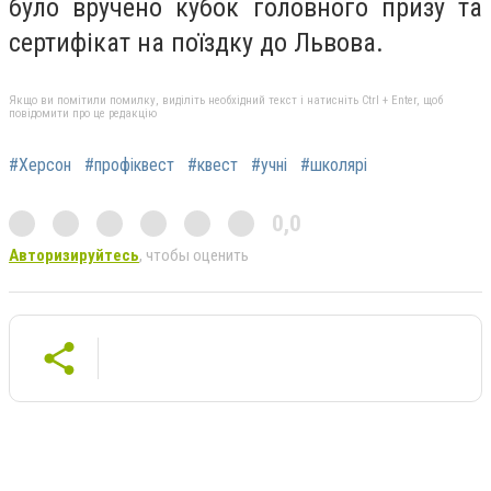
було вручено кубок головного призу та
сертифікат на поїздку до Львова.
Якщо ви помітили помилку, виділіть необхідний текст і натисніть Ctrl + Enter, щоб
повідомити про це редакцію
#Херсон
#профіквест
#квест
#учні
#школярі
0,0
Авторизируйтесь
, чтобы оценить