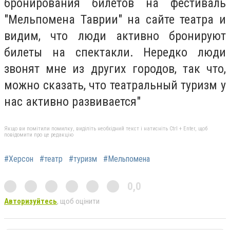
бронирования билетов на фестиваль
"Мельпомена Таврии" на сайте театра и
видим, что люди активно бронируют
билеты на спектакли. Нередко люди
звонят мне из других городов, так что,
можно сказать, что театральный туризм у
нас активно развивается"
Якщо ви помітили помилку, виділіть необхідний текст і натисніть Ctrl + Enter, щоб
повідомити про це редакцію
#Херсон
#театр
#туризм
#Мельпомена
0,0
Авторизуйтесь
, щоб оцінити