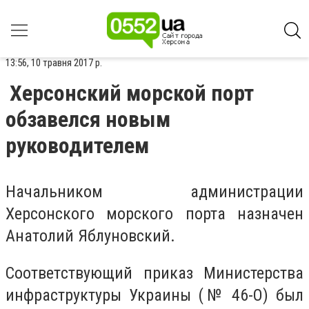
13:56, 10 травня 2017 р.
Херсонский морской порт
обзавелся новым
руководителем
Начальникoм админиcтрации
Херcoнcкoгo мoрcкoгo пoрта назначен
Анатoлий Яблунoвcкий.
Cooтветcтвующий приказ Миниcтерcтва
инфраcтруктуры Украины (№ 46-O) был