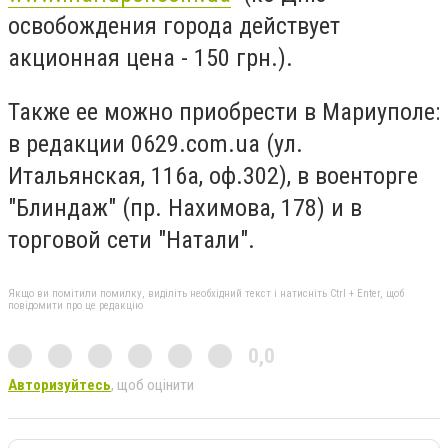
освобождения города действует
акционная цена - 150 грн.).
Также ее можно приобрести в Мариуполе:
в редакции 0629.com.ua (ул.
Итальянская, 116а, оф.302), в военторге
"Блиндаж" (пр. Нахимова, 178) и в
торговой сети "Натали".
Якщо ви помітили помилку, виділіть необхідний текст і натисніть Ctrl + Enter, щоб
повідомити про це редакцію
0,0
Авторизуйтесь
, щоб оцінити