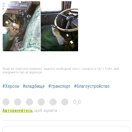
Якщо ви помітили помилку, виділіть необхідний текст і натисніть Ctrl + Enter, щоб
повідомити про це редакцію
#Херсон
#кладбище
#транспорт
#благоустройство
0,0
Авторизуйтесь
, щоб оцінити