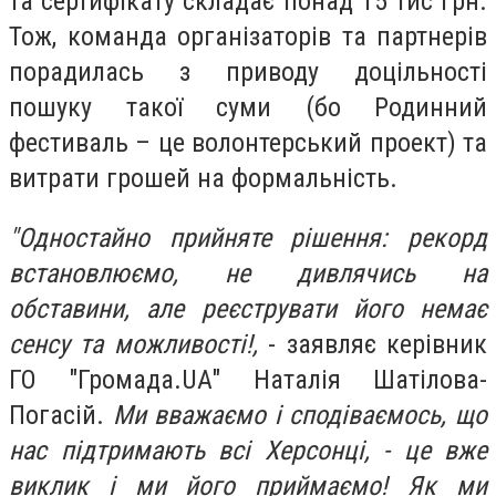
та сертифікату складає понад 15 тис грн.
Тож, команда організаторів та партнерів
порадилась з приводу доцільності
пошуку такої суми (бо Родинний
фестиваль – це волонтерський проект) та
витрати грошей на формальність.
"Одностайно прийняте рішення: рекорд
встановлюємо, не дивлячись на
обставини, але реєструвати його немає
сенсу та можливості!,
- заявляє керівник
ГО "Громада.UA" Наталія Шатілова-
Погасій.
Ми вважаємо і сподіваємось, що
нас підтримають всі Херсонці, - це вже
виклик і ми його приймаємо! Як ми