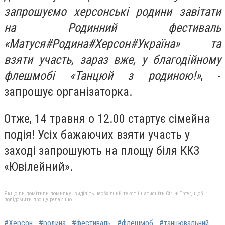
запрошуємо херсонські родини завітати
на Родинний фестиваль
«Матуся#Родина#Херсон#Україна» та
взяти участь, зараз вже, у благодійному
флешмобі «Танцюй з родиною!»
, -
запрошує організаторка.
Отже, 14 травня о 12.00 стартує сімейна
подія! Усіх бажаючих взяти участь у
заході запрошують на площу біля ККЗ
«Ювілейний».
Якщо ви помітили помилку, виділіть необхідний текст і натисніть Ctrl + Enter, щоб
повідомити про це редакцію
#Херсон
#родина
#фестиваль
#флешмоб
#танцювальний