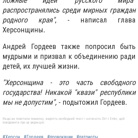
ложные идеи "русского мира"
распространялись среди мирных граждан
родного края"
, - написал глава
Херсонщины.
Андрей Гордеев также попросил быть
мудрыми и призвал к объединению ради
детей, их лучшей жизни.
"Херсонщина - это часть свободного
государства! Никакой "квази" республики
мы не допустим",
- подытожил Гордеев.
Якщо ви помітили помилку, виділіть необхідний текст і натисніть Ctrl + Enter, щоб
повідомити про це редакцію
#Херсон
#Гордеев
#провокации
#патриоты