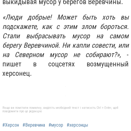
выкидывая мусор у берегов Веревчины.
«Люди добрые! Может быть хоть вы
подскажете, как с этим злом бороться.
Стали выбрасывать мусор на самом
берегу Веревчиной. Ни капли совести, или
на Северном мусор не собирают?»,
-
пишет в соцсетях возмущенный
херсонец.
Якщо ви помітили помилку, виділіть необхідний текст і натисніть Ctrl + Enter, щоб
повідомити про це редакцію
#Херсон
#Веревчина
#мусор
#херсонцы