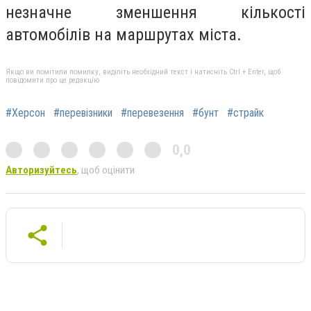
незначне зменшення кількості
автомобілів на маршрутах міста.
Якщо ви помітили помилку, виділіть необхідний текст і натисніть Ctrl + Enter, щоб
повідомити про це редакцію
#Херсон
#перевізники
#перевезення
#бунт
#страйк
0,0
Авторизуйтесь
, щоб оцінити