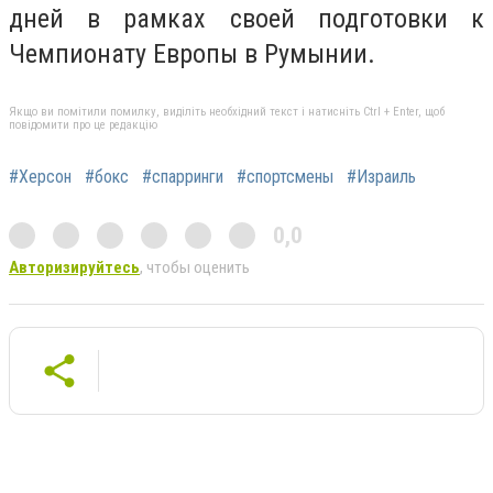
дней в рамках своей подготовки к
Чемпионату Европы в Румынии.
Якщо ви помітили помилку, виділіть необхідний текст і натисніть Ctrl + Enter, щоб
повідомити про це редакцію
#Херсон
#бокс
#спарринги
#спортсмены
#Израиль
0,0
Авторизируйтесь
, чтобы оценить