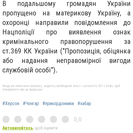
В подальшому громадян України
пропущено на материкову Україну, а
охоронці направили повідомлення до
Нацполіції про виявлення ознак
кримінального правопорушення за
ст.369 КК України ("Пропозиція, обіцянка
або надання неправомірної вигоди
службовій особі").
Якщо ви помітили помилку, виділіть необхідний текст і натисніть Ctrl + Enter, щоб
повідомити про це редакцію
#Херсон
#Чонгар
#прикордонники
#хабар
0,0
Авторизуйтесь
, щоб оцінити