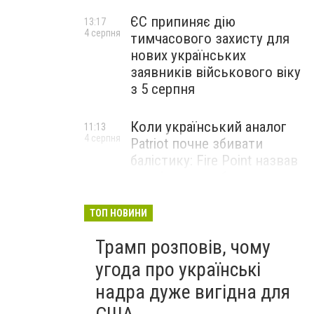
ЄС припиняє дію
13:17
4 серпня
тимчасового захисту для
нових українських
заявників військового віку
з 5 серпня
Коли український аналог
11:13
4 серпня
Patriot почне збивати
балістику: Fire Point назвав
терміни випробувань
комплексу Freyja
ТОП НОВИНИ
Жіноче здоров’я під час
09:01
Трамп розповів, чому
4 серпня
тривалого стресу: які
симптоми не варто
угода про українські
списувати на втому
надра дуже вигідна для
НОВИНИ КОМПАНІЙ