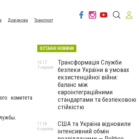
а
Довідкова
Транспорт
ОСТАННІ НОВИНИ
Трансформація Служби
16:17
7 серпня
безпеки України в умовах
екзистенційної війни:
баланс між
євроінтеграційними
ого комитета
стандартами та безпековою
стійкістю
службы.
США та Україна відновили
11:18
6 серпня
інтенсивний обмін
розвідданими — Politico