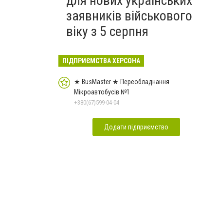
для нових українських
заявників військового
віку з 5 серпня
ПІДПРИЄМСТВА ХЕРСОНА
★ BusMaster ★ Переобладнання
Мікроавтобусів №1
+380(67)599-04-04
Додати підприємство