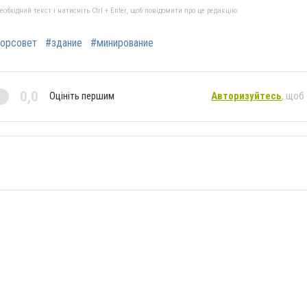
бхідний текст і натисніть Ctrl + Enter, щоб повідомити про це редакцію
горсовет
#здание
#минирование
0,0
Оцініть першим
Авторизуйтесь
, щоб