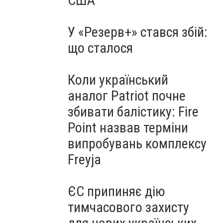
США
У «Резерв+» стався збій:
що сталося
Коли український
аналог Patriot почне
збивати балістику: Fire
Point назвав терміни
випробувань комплексу
Freyja
ЄС припиняє дію
тимчасового захисту