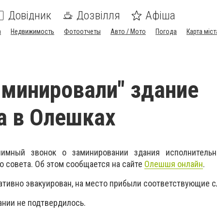
Довідник
Дозвілля
Афіша
а
Недвижимость
Фотоотчеты
Авто / Мото
Погода
Карта міст
"минировали" здание
а в Олешках
нимный звонок о заминировании здания исполнительн
о совета. Об этом сообщается на сайте
Олешшя онлайн
.
ативно эвакуирован, на место прибыли соответствующие 
нии не подтвердилось.