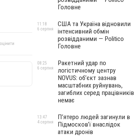
Головне
США та Україна відновили
11:18
6 серпня
інтенсивний обмін
розвідданими — Politico
 оцінити
Головне
Ракетний удар по
08:25
6 серпня
логістичному центру
NOVUS: об’єкт зазнав
масштабних руйнувань,
загиблих серед працівників
немає
П’ятеро людей загинули в
13:47
4 серпня
Підмосков’ї внаслідок
атаки дронів