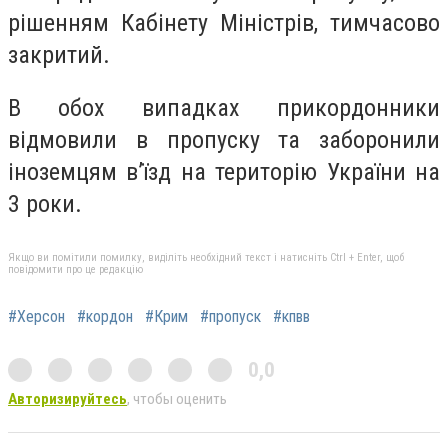
рішенням Кабінету Міністрів, тимчасово
закритий.
В обох випадках прикордонники
відмовили в пропуску та заборонили
іноземцям в’їзд на територію України на
3 роки.
Якщо ви помітили помилку, виділіть необхідний текст і натисніть Ctrl + Enter, щоб
повідомити про це редакцію
#Херсон
#кордон
#Крим
#пропуск
#кпвв
0,0
Авторизируйтесь
, чтобы оценить