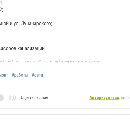
1;
2;
ьной и ул. Луначарского;
засоров канализации.
бхідний текст і натисніть Ctrl + Enter, щоб повідомити про це редакцію
монт
#работы
#сети
0,0
Оцініть першим
Авторизуйтесь
, щоб