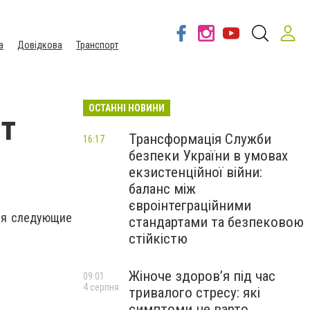
а
Довідкова
Транспорт
ОСТАННІ НОВИНИ
ит
Трансформація Служби
16:17
безпеки України в умовах
екзистенційної війни:
баланс між
євроінтеграційними
ся следующие
стандартами та безпековою
стійкістю
Жіноче здоров’я під час
09:01
4 серпня
тривалого стресу: які
симптоми не варто