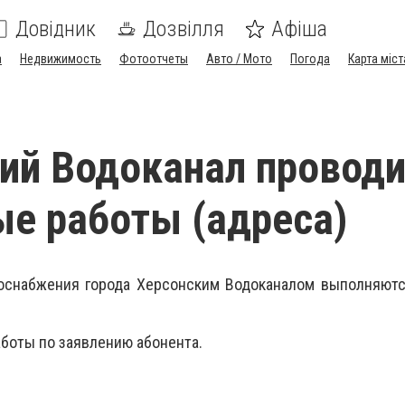
Довідник
Дозвілля
Афіша
а
Недвижимость
Фотоотчеты
Авто / Мото
Погода
Карта міст
ий Водоканал провод
е работы (адреса)
доснабжения города Херсонским Водоканалом выполняют
работы по заявлению абонента.