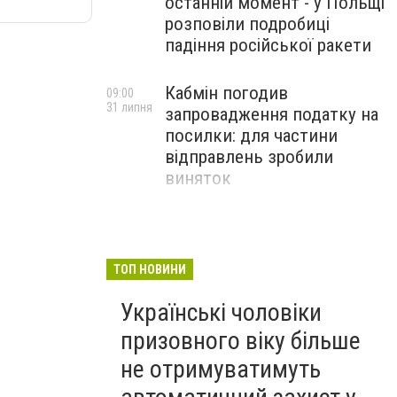
останній момент - у Польщі
розповіли подробиці
падіння російської ракети
Кабмін погодив
09:00
31 липня
запровадження податку на
посилки: для частини
відправлень зробили
виняток
Співробітники СБУ пройшли
18:03
29 липня
навчання зі зміцнення
доброчесності й
ТОП НОВИНИ
ефективного урядування
Українські чоловіки
призовного віку більше
не отримуватимуть