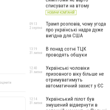
списувати на втому
НОВИНИ КОМПАНІЙ
Трамп розповів, чому угода
09:13
2 серпня
про українські надра дуже
вигідна для США
В понад сотні ТЦК
13:19
31 липня
проводять обшуки
Українські чоловіки
12:40
31 липня
призовного віку більше не
отримуватимуть
 оцінити
автоматичний захист у ЄС
Український пілот був
12:14
31 липня
змушений відвернути в