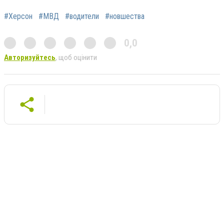
#Херсон
#МВД
#водители
#новшества
0,0
Авторизуйтесь
, щоб оцінити