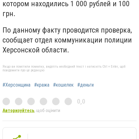
котором находились 1 000 рублей и 100
грн.
По данному факту проводится проверка,
сообщает отдел коммуникации полиции
Херсонской области.
Якщо ви помітили помилку, виділіть необхідний текст і натисніть Ctrl + Enter, щоб
повідомити про це редакцію
#Херсонщина
#кража
#кошелек
#деньги
0,0
Авторизуйтесь
, щоб оцінити