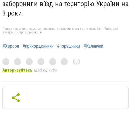
заборонили в’їзд на територію України на
3 роки.
Якщо ви помітили помилку, виділіть необхідний текст і натисніть Ctrl + Enter, щоб
повідомити про це редакцію
#Херсон
#прикордонники
#порушники
#Каланчак
0,0
Авторизуйтесь
, щоб оцінити