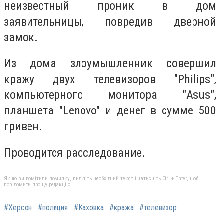
неизвестный проник в дом
заявительницы, повредив дверной
замок.
Из дома злоумышленник совершил
кражу двух телевизоров "Philips",
компьютерного монитора "Asus",
планшета "Lenovo" и денег в сумме 500
гривен.
Проводится расследование.
Якщо ви помітили помилку, виділіть необхідний текст і натисніть Ctrl + Enter, щоб
повідомити про це редакцію
#Херсон
#полиция
#Каховка
#кража
#телевизор