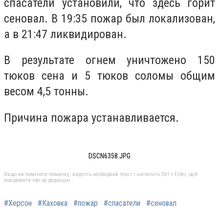
спасатели установили, что здесь горит
сеновал. В 19:35 пожар был локализован,
а в 21:47 ликвидирован.
В результате огнем уничтожено 150
тюков сена и 5 тюков соломы общим
весом 4,5 тонны.
Причина пожара устанавливается.
DSCN6358.JPG
Якщо ви помітили помилку, виділіть необхідний текст і натисніть Ctrl + Enter, щоб
повідомити про це редакцію
#Херсон
#Каховка
#пожар
#спасатели
#сеновал