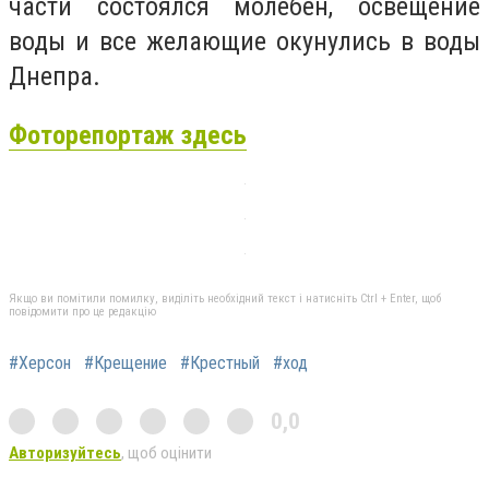
части состоялся молебен, освещение
воды и все желающие окунулись в воды
Днепра.
Фоторепортаж здесь
Якщо ви помітили помилку, виділіть необхідний текст і натисніть Ctrl + Enter, щоб
повідомити про це редакцію
#Херсон
#Крещение
#Крестный
#ход
0,0
Авторизуйтесь
, щоб оцінити