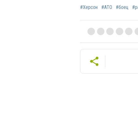
#Херсон
#АТО
#боец
#р