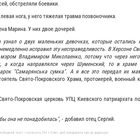
сей, обстреляли боевики.
левая нога, у него тяжелая травма позвоночника.
ена Марина. У них двое дочерей.
а узнал о двух маленьких девочках, которые остались 
 немедленно исправил эту несправедливость. В Херсоне Св
с мэром Владимиром Миколаенко, потому что через него
, а когда направлялся через Шуменский, то в храме 
арок "Самарянська сумка". А я все это передал их ма
тоятель Свято-Покровского Храма, протоиерей, военный к
Свято-Покровская церковь УПЦ Киевского патриархата п
обы она не понадобилась",
- добавил отец Сергий.
бхідний текст і натисніть Ctrl + Enter, щоб повідомити про це редакцію