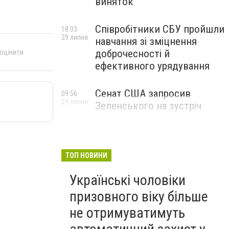
виняток
Співробітники СБУ пройшли
18:03
29 липня
навчання зі зміцнення
 оцінити
доброчесності й
ефективного урядування
Сенат США запросив
09:56
29 липня
Зеленського на зустріч
ТОП НОВИНИ
Українські чоловіки
призовного віку більше
не отримуватимуть