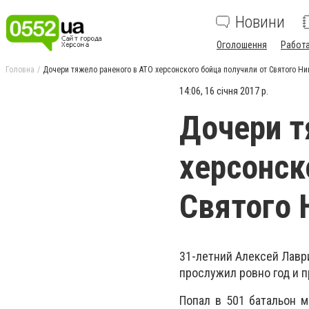
Новини
Оголошення
Работ
Головна
Дочери тяжело раненого в АТО херсонского бойца получили от Святого Н
14:06, 16 січня 2017 р.
Дочери т
херсонск
Святого 
31-летний Алексей Лаври
прослужил ровно год и 
Попал в 501 батальон 