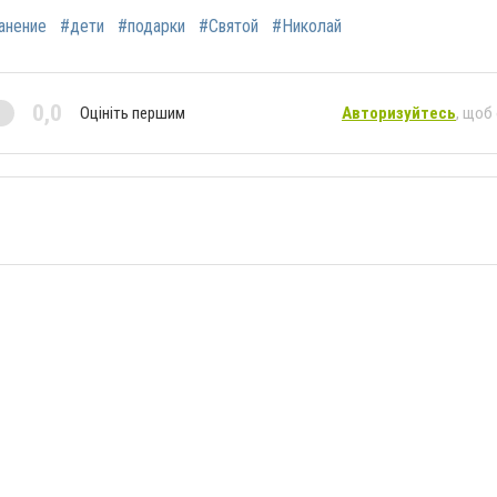
анение
#дети
#подарки
#Святой
#Николай
0,0
Оцініть першим
Авторизуйтесь
, щоб