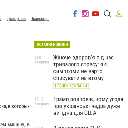
а
Довідкова
Транспорт
ОСТАННІ НОВИНИ
Жіноче здоров’я під час
09:01
4 серпня
тривалого стресу: які
симптоми не варто
списувати на втому
НОВИНИ КОМПАНІЙ
Трамп розповів, чому угода
09:13
2 серпня
про українські надра дуже
ка, в которых
вигідна для США
лем машину, в