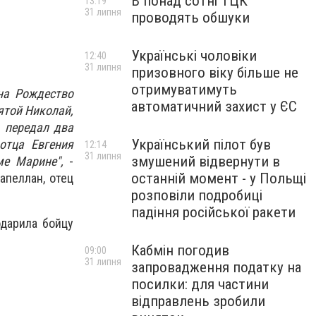
В понад сотні ТЦК
13:19
31 липня
проводять обшуки
Українські чоловіки
12:40
31 липня
призовного віку більше не
отримуватимуть
на Рождество
автоматичний захист у ЄС
ятой Николай,
 передал два
Український пілот був
отца Евгения
12:14
31 липня
змушений відвернути в
ме Марине",
-
останній момент - у Польщі
апеллан, отец
розповіли подробиці
падіння російської ракети
одарила бойцу
Кабмін погодив
09:00
31 липня
запровадження податку на
посилки: для частини
відправлень зробили