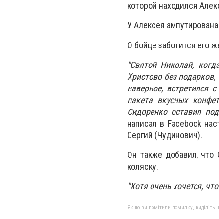
которой находился Алек
У Алексея ампутирована 
О бойце заботится его ж
"Святой Николай, когд
Христово без подарков,
наверное, встретился 
пакета вкусных конфет
Сидоренко оставил под
написал в Facebook нас
Сергий (Чудинович).
Он также добавил, что 
коляску.
"Хотя очень хочется, чт
Якщо ви помітили помилку, виділіть нео