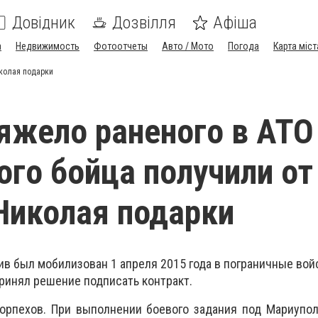
Довідник
Дозвілля
Афіша
а
Недвижимость
Фотоотчеты
Авто / Мото
Погода
Карта міст
иколая подарки
яжело раненого в АТО
ого бойца получили от
Николая подарки
в был мобилизован 1 апреля 2015 года в пограничные войс
принял решение подписать контракт.
морпехов. При выполнении боевого задания под Мариупо