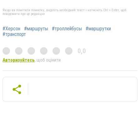
Якщо ви помітили помилку, виділіть необхідний текст і натисніть Ctrl + Enter, щоб
повідомити про це редакцію
#Херсон
#маршруты
#троллейбусы
#маршрутки
#транспорт
0,0
Авторизуйтесь
, щоб оцінити