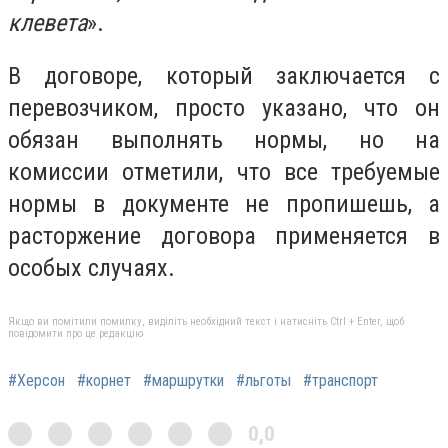
клевета
».
В договоре, который заключается с
перевозчиком, просто указано, что он
обязан выполнять нормы, но на
комиссии отметили, что все требуемые
нормы в документе не пропишешь, а
расторжение договора применяется в
особых случаях.
Якщо ви помітили помилку, виділіть необхідний текст і натисніть Ctrl + Enter, щоб
повідомити про це редакцію
#Херсон
#корнет
#маршрутки
#льготы
#транспорт
0,0