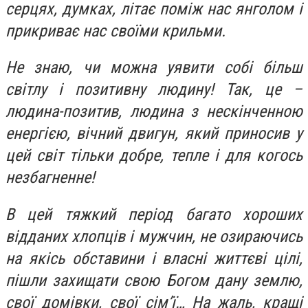
серцях, думках, літає поміж нас янголом і
прикриває нас своїми крильми.
Не знаю, чи можна уявити собі більш
світлу і позитивну людину! Так, це –
людина-позитив, людина з нескінченною
енергією, вічний двигун, який приносив у
цей світ тільки добре, тепле і для когось
незбагненне!
В цей тяжкий період багато хороших
відданих хлопців і мужчин, не озираючись
на якісь обставини і власні життєві цілі,
пішли захищати свою Богом дану землю,
свої домівки, свої сім’ї… На жаль, кращі