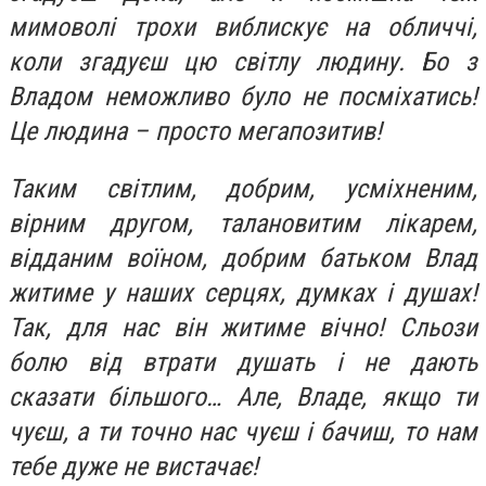
мимоволі трохи виблискує на обличчі,
коли згадуєш цю світлу людину. Бо з
Владом неможливо було не посміхатись!
Це людина – просто мегапозитив!
Таким світлим, добрим, усміхненим,
вірним другом, талановитим лікарем,
відданим воїном, добрим батьком Влад
житиме у наших серцях, думках і душах!
Так, для нас він житиме вічно! Сльози
болю від втрати душать і не дають
сказати більшого… Але, Владе, якщо ти
чуєш, а ти точно нас чуєш і бачиш, то нам
тебе дуже не вистачає!