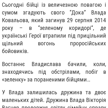
Сьогодні бійці із величезною повагою і
сумом згадують свого “Дока” Влада
Ковальова, який загинув 29 серпня 2014
року – в “зеленому коридорі”, де
українські Герої втрапили під прицільний
щільний вогонь проросійських
бойовиків.
Востаннє Владислава бачили, коли,
знаходячись під обстрілами, побіг в
«зеленку» за пораненими бійцями…
У Влада залишилась дружина та двоє
маленьких дітей. Дружина Влада Вікторія
Вагнер продовжує світлу сімейну справу