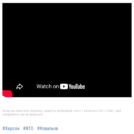
Якщо ви помітили помилку, виділіть необхідний текст і натисніть Ctrl + Enter, щоб
повідомити про це редакцію
#Херсон
#АТО
#Ковальов