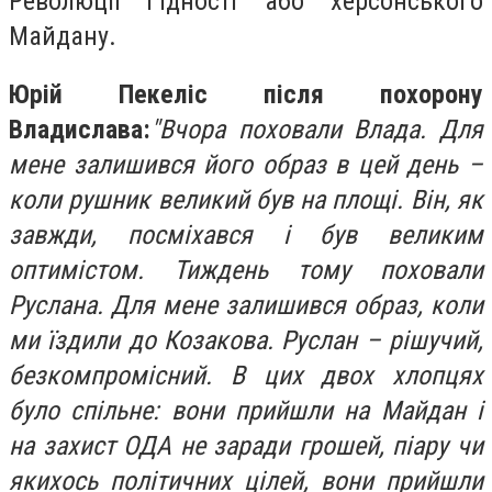
Революції Гідності або херсонського
Майдану.
Юрій Пекеліс після похорону
Владислава:
"Вчора поховали Влада. Для
мене залишився його образ в цей день –
коли рушник великий був на площі. Він, як
завжди, посміхався і був великим
оптимістом. Тиждень тому поховали
Руслана. Для мене залишився образ, коли
ми їздили до Козакова. Руслан – рішучий,
безкомпромісний. В цих двох хлопцях
було спільне: вони прийшли на Майдан і
на захист ОДА не заради грошей, піару чи
якихось політичних цілей, вони прийшли