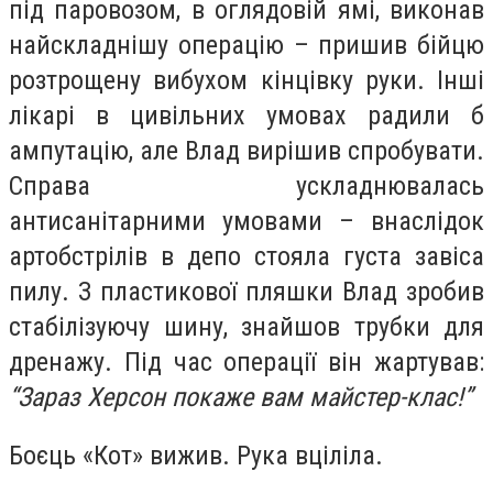
під паровозом, в оглядовій ямі, виконав
найскладнішу операцію – пришив бійцю
розтрощену вибухом кінцівку руки. Інші
лікарі в цивільних умовах радили б
ампутацію, але Влад вирішив спробувати.
Справа ускладнювалась
антисанітарними умовами – внаслідок
артобстрілів в депо стояла густа завіса
пилу. З пластикової пляшки Влад зробив
стабілізуючу шину, знайшов трубки для
дренажу. Під час операції він жартував:
“Зараз Херсон покаже вам майстер-клас!”
Боєць «Кот» вижив. Рука вціліла.