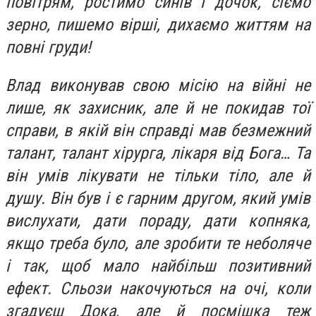
повітрям, ростимо синів і дочок, сіємо
зерно, пишемо вірші, дихаємо життям на
повні груди!
Влад виконував свою місію на війні не
лише, як захисник, але й не покидав тої
справи, в якій він справді мав безмежний
талант, талант хірурга, лікаря від Бога… Та
він умів лікувати не тільки тіло, але й
душу. Він був і є гарним другом, який умів
вислухати, дати пораду, дати копняка,
якщо треба було, але зробити те неболяче
і так, щоб мало найбільш позитивний
ефект. Сльози накочуються на очі, коли
згадуєш Дока, але й посмішка теж