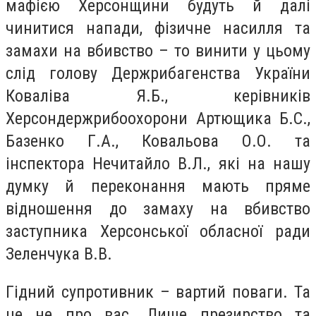
мафією Херсонщини будуть й далі
чинитися напади, фізичне насилля та
замахи на вбивство – то винити у цьому
слід голову Держрибагенства України
Коваліва Я.Б., керівників
Херсондержрибоохорони Артющика Б.С.,
Базенко Г.А., Ковальова О.О. та
інспектора Нечитайло В.Л., які на нашу
думку й переконання мають пряме
відношення до замаху на вбивство
заступника Херсонської обласної ради
Зеленчука В.В.
Гідний супротивник – вартий поваги. Та
це не про вас. Лише презирство та