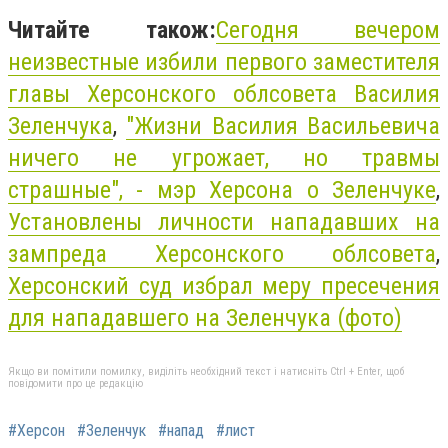
Читайте також:
Сегодня вечером
неизвестные избили первого заместителя
главы Херсонского облсовета Василия
Зеленчука
,
"Жизни Василия Васильевича
ничего не угрожает, но травмы
страшные", - мэр Херсона о Зеленчуке
,
Установлены личности нападавших на
зампреда Херсонского облсовета
,
Херсонский суд избрал меру пресечения
для нападавшего на Зеленчука (фото)
Якщо ви помітили помилку, виділіть необхідний текст і натисніть Ctrl + Enter, щоб
повідомити про це редакцію
#Херсон
#Зеленчук
#напад
#лист