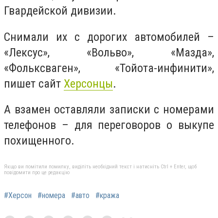
Гвардейской дивизии.
Снимали их с дорогих автомобилей –
«Лексус», «Вольво», «Мазда»,
«Фольксваген», «Тойота-инфинити»,
пишет сайт
Херсонцы
.
А взамен оставляли записки с номерами
телефонов – для переговоров о выкупе
похищенного.
Якщо ви помітили помилку, виділіть необхідний текст і натисніть Ctrl + Enter, щоб
повідомити про це редакцію
#Херсон
#номера
#авто
#кража