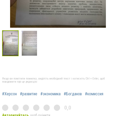
Якщо ви помітили помилку, виділіть необхідний текст і натисніть Ctrl + Enter, щоб
повідомити про це редакцію
#Херсон
#развитие
#экономика
#Богданов
#комиссия
0,0
Авторизуйтесь
, щоб оцінити