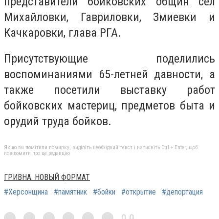
представители бойковских общин сел
Михайловки, Гавриловки, Змиевки и
Качкаровки, глава РГА.
Присутствующие поделились
воспоминаниями 65-летней давности, а
также посетили выставку работ
бойковских мастериц, предметов быта и
орудий труда бойков.
Якщо ви помітили помилку, виділіть необхідний текст і натисніть Ctrl + Enter, щоб
повідомити про це редакцію
ГРИВНА. НОВЫЙ ФОРМАТ
#Херсонщина
#памятник
#бойки
#открытие
#депортация
0,0