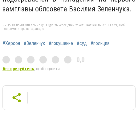
замглавы облсовета Василия Зеленчука.
Якщо ви помітили помилку, виділіть необхідний текст і натисніть Ctrl + Enter, щоб
повідомити про це редакцію
#Херсон
#Зеленчук
#покушение
#суд
#полиция
0,0
Авторизуйтесь
, щоб оцінити